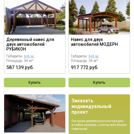
Деревянный навес для
Навес для двух
двух автомобилей
автомобилей МОДЕРН
РУБИКОН
Габариты:
6×6 м.
Габариты:
6×6 м.
Площадь: 36 м²
Площадь: 36 м²
587 139 руб.
917 772 руб.
Купить
Купить
Заказать
индивидуальный
проект
Построим деревянную конструкцию
в любом размере, с учетом всех Ваших
пожеланий