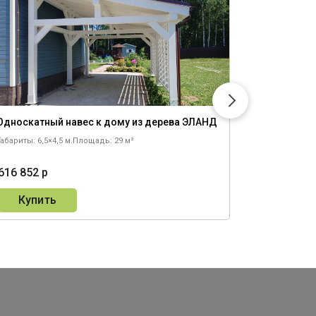
Односкатный навес к дому из дерева ЭЛАНД
Навес од
Габариты: 6,5×4,5 м.
Площадь: 29 м²
Габариты: 6,4
616 852 р
976 633 р
Купить
Купи