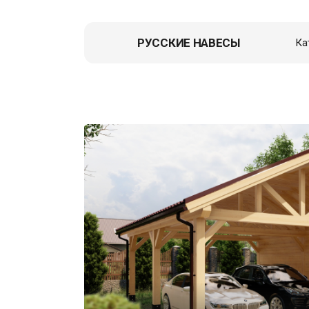
РУССКИЕ НАВЕСЫ
Ка
Навес д
Гаражи
Пристро
Летние к
Зоны От
Перголы,
Хозблок
Вольеры
Гаражи д