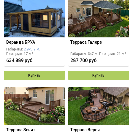
Веранда БРУА
Терраса Галере
Габариты:
2.9×5.9 м.
Площадь: 17 м²
Габариты: 3×7 м.
Площадь: 21 м²
634 889 руб.
287 700 руб.
Купить
Купить
Терраса Зенит
Терраса Верея