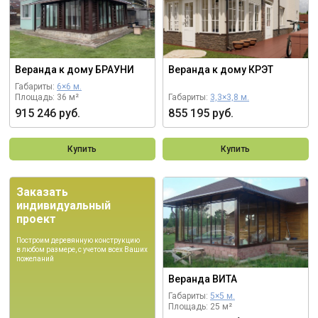
Веранда к дому БРАУНИ
Веранда к дому КРЭТ
Габариты:
6×6 м.
Площадь: 36 м²
Габариты:
3,3×3,8 м.
915 246 руб.
855 195 руб.
Купить
Купить
Заказать
индивидуальный
проект
Построим деревянную конструкцию
в любом размере, с учетом всех Ваших
пожеланий
Веранда ВИТА
Габариты:
5×5 м.
Площадь: 25 м²