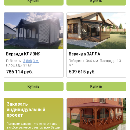
Купить
Купить
Веранда КЛИВИЯ
Веранда ЗАЛЛА
Габариты:
3,8×8,3 м.
Габариты: 3×4,4 м.
Площадь: 13
Площадь: 31 м²
м²
786 114 руб.
509 615 руб.
Купить
Купить
Заказать
индивидуальный
проект
Построим деревянную конструкцию
в любом размере, с учетом всех Ваших