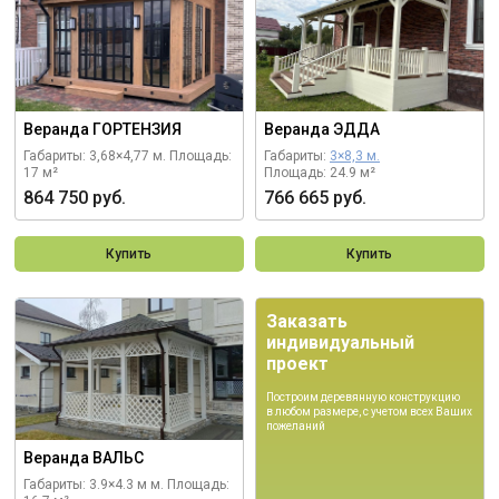
Веранда ГОРТЕНЗИЯ
Веранда ЭДДА
Габариты: 3,68×4,77 м.
Площадь:
Габариты:
3×8,3 м.
17 м²
Площадь: 24.9 м²
864 750 руб.
766 665 руб.
Купить
Купить
Заказать
индивидуальный
проект
Построим деревянную конструкцию
в любом размере, с учетом всех Ваших
пожеланий
Веранда ВАЛЬС
Габариты: 3.9×4.3 м м.
Площадь: