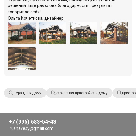
решений. Ещё раз слова благодарности - результат
говорит за себя!
Ольга Кочеткова, дизайнер.
веранда к дому
каркасная пристройка к дому
пристро
+7 (995) 683-54-43
rusnavesy@gmail.com