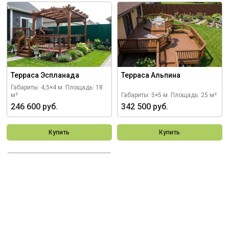
Терраса Эспланада
Терраса Альпина
Габариты: 4,5×4 м.
Площадь: 18
м²
Габариты: 5×5 м.
Площадь: 25 м²
246 600 руб.
342 500 руб.
Купить
Купить
Заказать
индивидуальный
проект
Построим деревянную конструкцию
в любом размере, с учетом всех Ваших
пожеланий