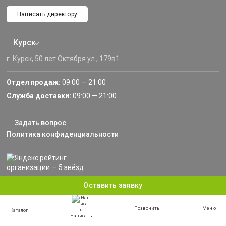
Написать директору
Курск
г. Курск, 50 лет Октября ул., 179в1
Отдел продаж:
09:00 — 21:00
Служба доставки:
09:00 — 21:00
Задать вопрос
Политика конфиденциальности
Информация, представленная на сайте, не является публичной офертой, и носит
Оставить заявку
информационный характер.
© 2013–2024 «Русские Навесы» — Курск, Курская область. Все права защищены.
Позвонить
Меню
Каталог
Написать