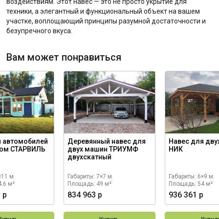
воздействиям. Этот навес — это не просто укрытие для
техники, а элегантный и функциональный объект на вашем
участке, воплощающий принципы разумной достаточности и
безупречного вкуса.
Вам может понравиться
я автомобилей
Деревянный навес для
Навес для дву
ком СТАРВИЛЬ
двух машин ТРИУМФ
НИК
двухскатный
×11 м.
Габариты: 7×7 м.
Габариты: 6×9 м.
.6 м²
Площадь: 49 м²
Площадь: 54 м²
 р
834 963 р
936 361 р