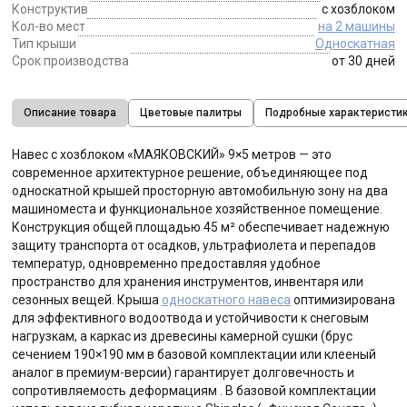
Конструктив
с хозблоком
Кол-во мест
на 2 машины
Тип крыши
Односкатная
Срок производства
от 30 дней
Описание товара
Цветовые палитры
Подробные характеристи
Навес с хозблоком «МАЯКОВСКИЙ» 9×5 метров — это
современное архитектурное решение, объединяющее под
односкатной крышей просторную автомобильную зону на два
машиноместа и функциональное хозяйственное помещение.
Конструкция общей площадью 45 м² обеспечивает надежную
защиту транспорта от осадков, ультрафиолета и перепадов
температур, одновременно предоставляя удобное
пространство для хранения инструментов, инвентаря или
сезонных вещей. Крыша
односкатного навеса
оптимизирована
для эффективного водоотвода и устойчивости к снеговым
нагрузкам, а каркас из древесины камерной сушки (брус
сечением 190×190 мм в базовой комплектации или клееный
аналог в премиум-версии) гарантирует долговечность и
сопротивляемость деформациям . В базовой комплектации