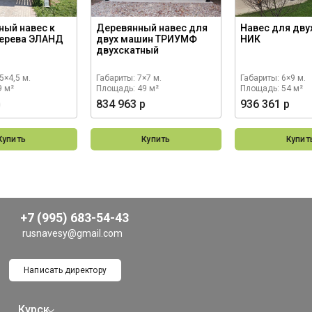
ный навес к
Деревянный навес для
Навес для дву
дерева ЭЛАНД
двух машин ТРИУМФ
НИК
двухскатный
5×4,5 м.
Габариты: 7×7 м.
Габариты: 6×9 м.
9 м²
Площадь: 49 м²
Площадь: 54 м²
р
834 963 р
936 361 р
Купить
Купить
Купит
+7 (995) 683-54-43
rusnavesy@gmail.com
Написать директору
Курск