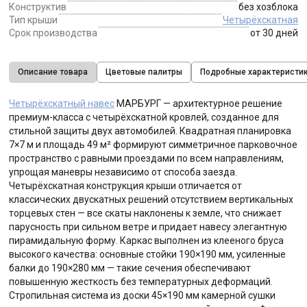
Конструктив
без хозблока
Тип крыши
Четырёхскатная
Срок производства
от 30 дней
Описание товара
Цветовые палитры
Подробные характеристи
Четырёхскатный навес
МАРБУРГ — архитектурное решение
премиум-класса с четырёхскатной кровлей, созданное для
стильной защиты двух автомобилей. Квадратная планировка
7×7 м и площадь 49 м² формируют симметричное парковочное
пространство с равными проездами по всем направлениям,
упрощая маневры независимо от способа заезда.
Четырёхскатная конструкция крыши отличается от
классических двускатных решений отсутствием вертикальных
торцевых стен — все скаты наклонены к земле, что снижает
парусность при сильном ветре и придает навесу элегантную
пирамидальную форму. Каркас выполнен из клееного бруса
высокого качества: основные стойки 190×190 мм, усиленные
балки до 190×280 мм — такие сечения обеспечивают
повышенную жесткость без температурных деформаций.
Стропильная система из доски 45×190 мм камерной сушки