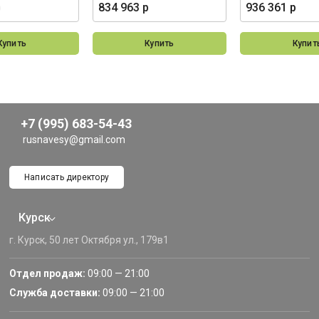
р
834 963 р
936 361 р
Купить
Купить
Купит
+7 (995) 683-54-43
rusnavesy@gmail.com
Написать директору
Курск
г. Курск, 50 лет Октября ул., 179в1
Отдел продаж:
09:00 — 21:00
Служба доставки:
09:00 — 21:00