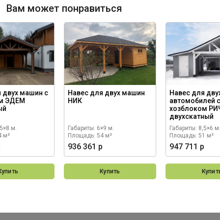
Вам может понравиться
 двух машин с
Навес для двух машин
Навес для дву
м ЭДЕМ
НИК
автомобилей 
ый
хозблоком Р
двухскатный
5×8 м.
Габариты: 6×9 м.
Габариты: 8,5×6 м
4 м²
Площадь: 54 м²
Площадь: 51 м²
р
936 361 р
947 711 р
Купить
Купить
Купит