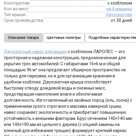
Конструктив
с хозблоком
Кол-во мест
на 4 машины
Тип крыши
Двухскатная
Срок производства
от 30 дней
Описание товара
Цветовые палитры
Подробные характеристи
Двухскатный навес для машин
с хозблоком ЛАРОЛЕС — это
просторная и надежная конструкция, предназначенная для
укрытия трех автомобилей. С габаритами 16×6 м и общей
площадью 96 м² она предлагает обширное пространство не
только для парковки, но и для организации хранения в
удобном хозблоке. Двухскатная крыша способствует
быстрому отводу дождевой воды и снежных масс,
предотвращая накопление влаги и обеспечивая
долговечность. Изготовленный из хвойных пород (ель, сосна) с
применением сухого строганого массива камерной сушки,
навес сохраняет экологичность и приобретает повышенную
устойчивость к внешним факторам. Брус сечением 140×140 мм
или 140×190 мм из цельного дерева (с опцией замены на
клееный для избежания трещин) формирует крепкий каркас.