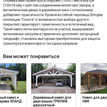
Обшивка имитацией бруса снаружи (135×21 мм) и внутри
(135×16 мм) с шип-паз соединением исключает зазоры, а
металлическая дверь и деревянное окно с остеклением
добавляют практичности. Кровля из гибкой черепицы Shinglas
коллекции "Соната" (с возможностью выбора другого
покрытия) гарантирует герметичность и эстетичный вид.
Такой навес легко монтируется на участке, выдерживает
интенсивные нагрузки и гармонично дополняет загородный
ландшафт, становясь выгодным приобретением для защиты
транспорта и инвентаря от погодных капризов.
Вам может понравиться
ный навес к
Деревянный навес для
Навес для дву
дерева ЭЛАНД
двух машин ТРИУМФ
НИК
двухскатный