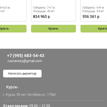
5×4,5 м.
Габариты: 7×7 м.
Габариты: 6×9 м.
9 м²
Площадь: 49 м²
Площадь: 54 м²
р
834 963 р
936 361 р
Купить
Купить
Купит
+7 (995) 683-54-43
rusnavesy@gmail.com
Написать директору
Курск
г. Курск, 50 лет Октября ул., 179в1
Отдел продаж:
09:00 — 21:00